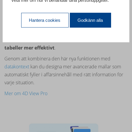
veta mer om hur vi behandlar dina personuppgifter.
4D View Pro.
Hantera cookies
Godkänn alla
Förbättras hela tiden.
4D View Pro levereras med nya
kommandon
du kan
använda för att
hantera kolumner
och
rader i dina
tabeller mer effektivt
.
Genom att kombinera den här nya funktionen med
datakontext
kan du designa mer avancerade mallar som
automatiskt fyller i affärsinnehåll med rätt information för
varje situation.
Mer om 4D View Pro