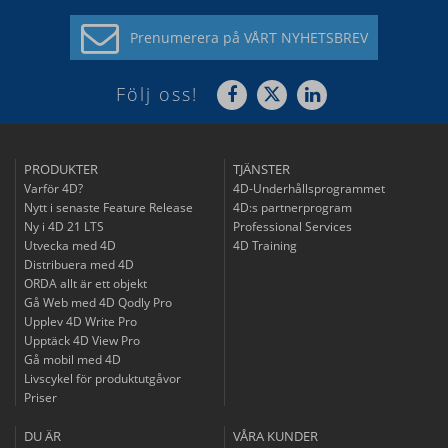
Prenumerera på
VÅRT NYHETSBREV
Följ oss!
PRODUKTER
TJÄNSTER
Varför 4D?
4D-Underhållsprogrammet
Nytt i senaste Feature Release
4D:s partnerprogram
Ny i 4D 21 LTS
Professional Services
Utvecka med 4D
4D Training
Distribuera med 4D
ORDA allt är ett objekt
Gå Web med 4D Qodly Pro
Upplev 4D Write Pro
Upptäck 4D View Pro
Gå mobil med 4D
Livscykel för produktutgåvor
Priser
DU ÄR
VÅRA KUNDER