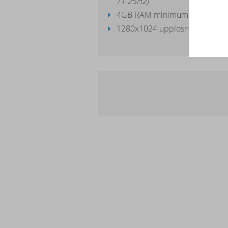
11 25H2)
4GB RAM minimum (8 GB rek
1280x1024 upplösning för utve