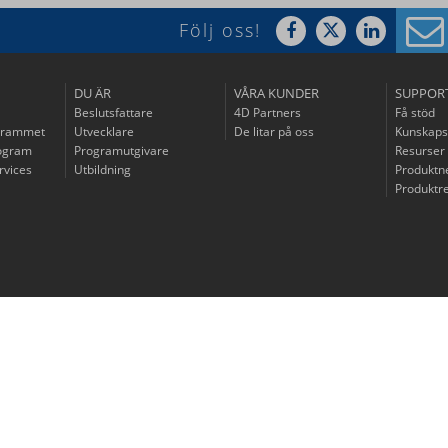
Följ oss!
DU ÄR
VÅRA KUNDER
SUPPOR
Beslutsfattare
4D Partners
Få stöd
grammet
Utvecklare
De litar på oss
Kunskaps
rogram
Programutgivare
Resurser
rvices
Utbildning
Produktn
Produktre
© 2026 4D SAS - All rights reserved