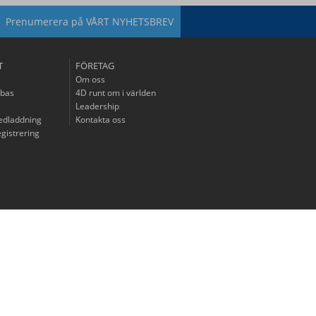
Prenumerera på
VÅRT NYHETSBREV
T
FÖRETAG
Om oss
bas
4D runt om i världen
Leadership
edladdning
Kontakta oss
gistrering