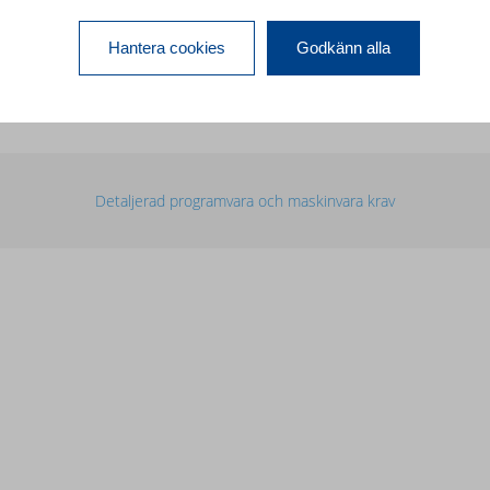
1280x1024 upplösning för
ommenderas)
Hantera cookies
Godkänn alla
cklingsmiljö
Detaljerad programvara och maskinvara krav