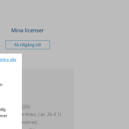
Mina licenser
Få tillgång till
Neka alla
en
r
cOS Tahoe (26)
dig
örre version krävs, t.ex. 26.4.1)
 mer
 rekommenderas)