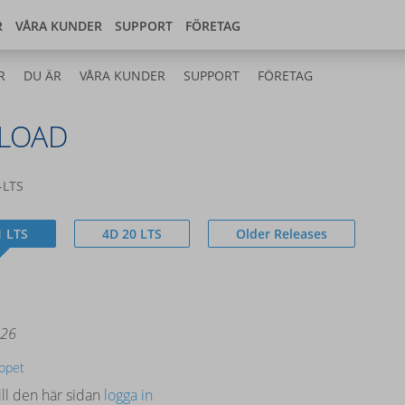
Store
 center
Sverige
R
VÅRA KUNDER
SUPPORT
FÖRETAG
R
DU ÄR
VÅRA KUNDER
SUPPORT
FÖRETAG
LOAD
-LTS
1 LTS
4D 20 LTS
Older Releases
026
äppet
ill den här sidan
logga in