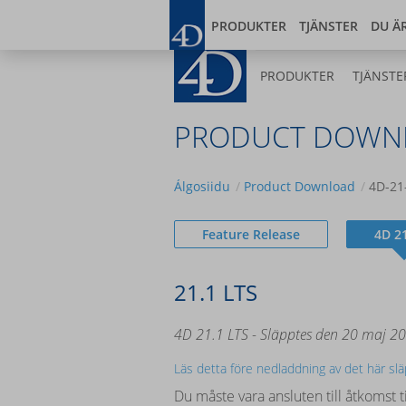
Skip
Blog
Developer
to
PRODUKTER
TJÄNSTER
DU Ä
main
content
PRODUKTER
TJÄNSTE
PRODUCT DOWN
Álgosiidu
Product Download
4D-21
Feature Release
4D 2
21.1 LTS
4D 21.1 LTS - Släpptes den 20 maj 2
Läs detta före nedladdning av det här sl
Du måste vara ansluten till åtkomst t