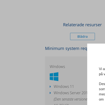
Relaterade resurser
Blädra
Minimum system requiremen
Windows
Vi a
på 
Dess
Windows 11
som 
Windows Server 2016 - Windo
med
(Den senaste versionen av större
om 