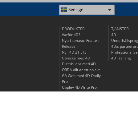
Sverige
PRODUKTER
TJÄNSTER
Varför 4D?
4D-
Nytt i senaste Feature
Underhållspro
Release
4D:s partnerp
Ny i 4D 21 LTS
Professional Se
Utvecka med 4D
4D Training
Distribuera med 4D
ORDA allt är ett objekt
Gå Web med 4D Qodly
Pro
Upplev 4D Write Pro
Upptäck 4D View Pro
Gå mobil med 4D
Livscykel för
produktutgåvor
Priser