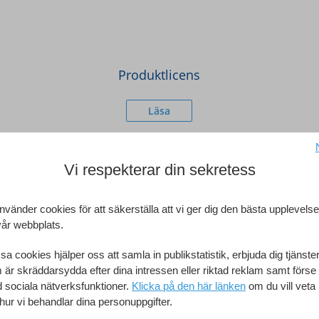
Produktlicens
Läsa
ts
Vi respekterar din sekretess
Mac
nvänder cookies för att säkerställa att vi ger dig den bästa upplevels
vår webbplats.
a cookies hjälper oss att samla in publikstatistik, erbjuda dig tjänste
macOS Sonoma (14) – ma
är skräddarsydda efter dina intressen eller riktad reklam samt förse 
ws Server 2025
(Den senaste versionen av st
 sociala nätverksfunktioner.
Klicka på den här länken
om du vill veta
 version krävs, t.ex. Windows
4GB RAM minimum (8 GB
hur vi behandlar dina personuppgifter.