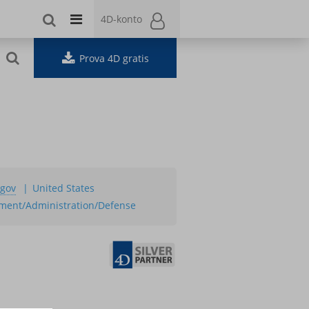
4D-konto
4D-konto
Prova 4D gratis
.gov
United States
ment/Administration/Defense