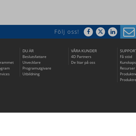
Följ oss!
DU ÄR
VÅRA KUNDER
SUPPOR
Beslutsfattare
4D Partners
Få stöd
grammet
Utvecklare
De litar på oss
Kunskaps
rogram
Programutgivare
Resurser
rvices
Utbildning
Produktn
Produktre