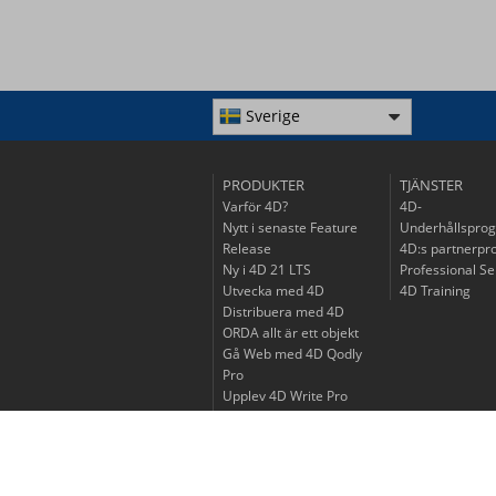
Sverige
PRODUKTER
TJÄNSTER
Varför 4D?
4D-
Nytt i senaste Feature
Underhållspro
Release
4D:s partnerp
Ny i 4D 21 LTS
Professional Se
Utvecka med 4D
4D Training
Distribuera med 4D
ORDA allt är ett objekt
Gå Web med 4D Qodly
Pro
Upplev 4D Write Pro
Upptäck 4D View Pro
Gå mobil med 4D
Livscykel för
produktutgåvor