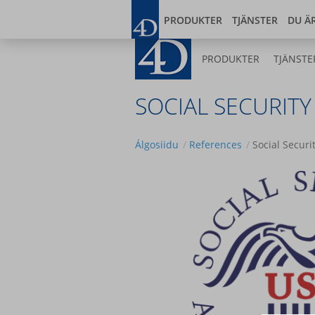
Skip
Blog
Developer
to
PRODUKTER
TJÄNSTER
DU Ä
main
content
PRODUKTER
TJÄNSTE
SOCIAL SECURITY
Álgosiidu
References
Social Securi