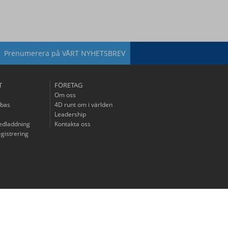
Prenumerera på
VÅRT NYHETSBREV
T
FÖRETAG
Om oss
bas
4D runt om i världen
Leadership
edladdning
Kontakta oss
gistrering