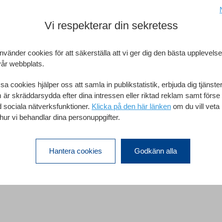
Vi respekterar din sekretess
nvänder cookies för att säkerställa att vi ger dig den bästa upplevels
vår webbplats.
grated Web Server, features brainstorming, prioritizing, evaluati
a cookies hjälper oss att samla in publikstatistik, erbjuda dig tjänste
owerful opportunities to unleash creativity, solve complex probl
är skräddarsydda efter dina intressen eller riktad reklam samt förse 
, the US Social Security Administration uses FacilitatePro in 
 sociala nätverksfunktioner.
Klicka på den här länken
om du vill veta
hur vi behandlar dina personuppgifter.
 support teleconferences, video conferences and web conference
Hantera cookies
Godkänn alla